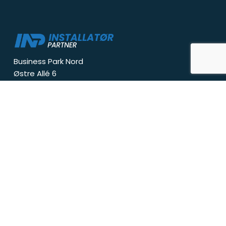
Business Park Nord
Østre Allé 6
9530 Støvring
info@inp.dk
Tlf:
+
4540459814
CVR-nr: 39546051
Om INP
Om os
Find installatør
Kontakt os