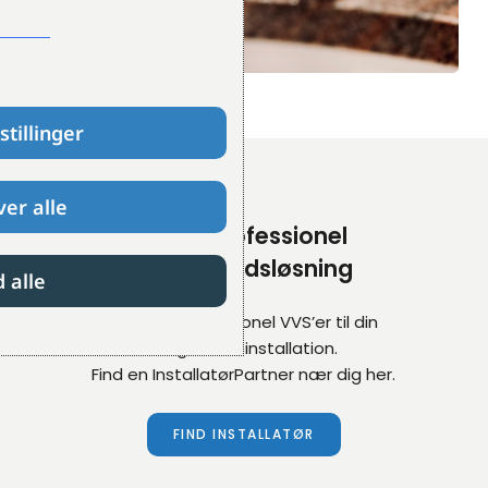
stillinger
er alle
Få en professionel
brugsvandsløsning
d alle
Brug en professionel VVS’er til din
brugsvandsinstallation.
Find en InstallatørPartner nær dig her.
FIND INSTALLATØR