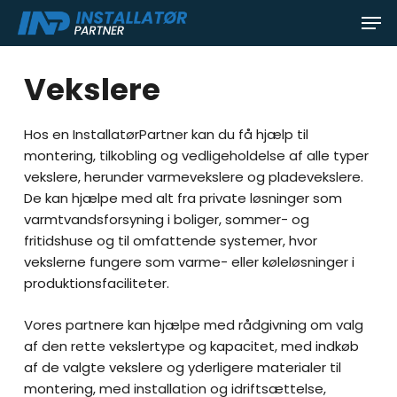
Skip
Men
to
main
content
Vekslere
Hos en InstallatørPartner kan du få hjælp til
montering, tilkobling og vedligeholdelse af alle typer
vekslere, herunder varmevekslere og pladevekslere.
De kan hjælpe med alt fra private løsninger som
varmtvandsforsyning i boliger, sommer- og
fritidshuse og til omfattende systemer, hvor
vekslerne fungere som varme- eller køleløsninger i
produktionsfaciliteter.
Vores partnere kan hjælpe med rådgivning om valg
af den rette vekslertype og kapacitet, med indkøb
af de valgte vekslere og yderligere materialer til
montering, med installation og idriftsættelse,