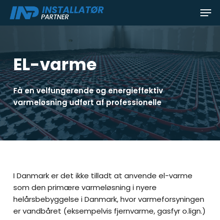
Skip
Men
to
main
content
EL-varme
Få en velfungerende og energieffektiv
varmeløsning udført af professionelle
I Danmark er det ikke tilladt at anvende el-varme
som den primære varmeløsning i nyere
helårsbebyggelse i Danmark, hvor varmeforsyningen
er vandbåret (eksempelvis fjernvarme, gasfyr o.lign.)