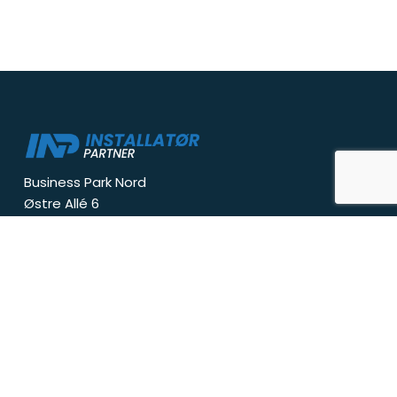
Business Park Nord
Østre Allé 6
9530 Støvring
info@inp.dk
Tlf:
+
4540459814
CVR-nr: 39546051
Om INP
Om os