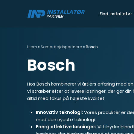
Skip
to
Find installatør
main
content
Hjem
»
Samarbejdspartnere
»
Bosch
Bosch
Hos Bosch kombinerer vi årtiers erfaring med en 
Vi stræber efter at levere løsninger, der gør d
altid med fokus på højeste kvalitet.
Innovativ teknologi:
Vores produkter er des
med den nyeste teknologi.
Energieffektive løsninger:
Vi tilbyder blan
løsninger, der hjælper dig med at spare ene