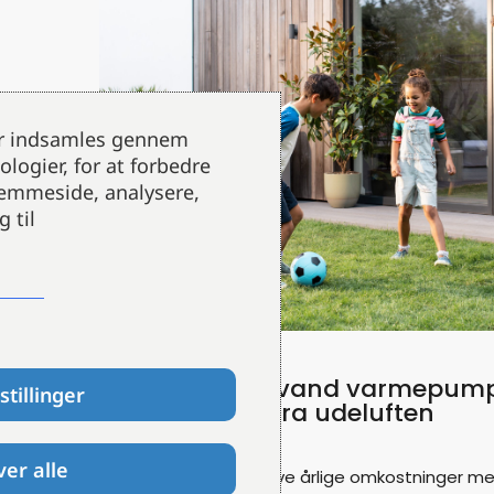
der indsamles gennem
logier, for at forbedre
jemmeside, analysere,
 til
Bosch Luft til vand varmepumpe
stillinger
opvarmning fra udeluften
er alle
Oplev komfort og lave årlige omkostninger me