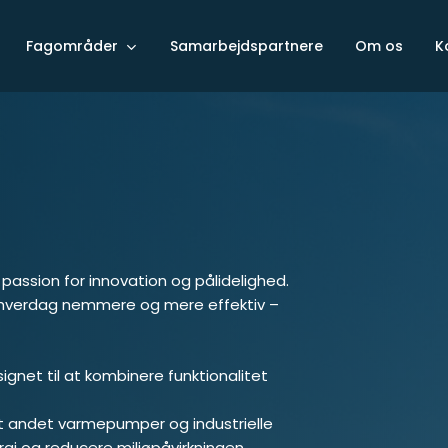
Fagområder
Samarbejdspartnere
Om os
K
passion for innovation og pålidelighed.
in hverdag nemmere og mere effektiv –
ignet til at kombinere funktionalitet
dt andet varmepumper og industrielle
rgi og reducere miljøpåvirkningen.