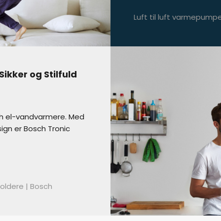
Luft til luft varmepum
ikker og Stilfuld
h el-vandvarmere. Med
ign er Bosch Tronic
oldere | Bosch