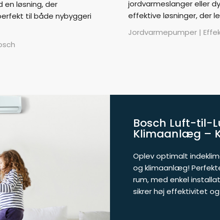
jordvarmeslanger eller 
en løsning, der
effektive løsninger, der 
perfekt til både nybyggeri
Jordvarmepumper | Effek
osch
Bosch Luft-til
Klimaanlæg – K
Oplev optimalt indekli
og klimaanlæg! Perfekte
rum, med enkel installat
sikrer høj effektivitet o