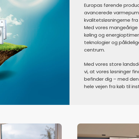
Europas førende produc
avancerede varmepumper
kvalitetsløsningerne fr
Med vores mangeårige e
køling og energioptimer
teknologier og pålideli
centrum.
Med vores store landsdæ
vi, at vores løsninger fin
befinder dig – med den
hele vejen fra køb til in