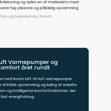
dybdeboring og oplev en af markedets mest
leverer høj ydeevne og pålidelig opvarmning.
tive og besparende | Bosch
-Luft Varmepumper og
omfort året rundt
ma med Bosch luft-til-luft varmepumper
 til både opvarmning og køling af enkelte
ion og intelligente komfortfunktioner, der
g lavt energiforbrug.