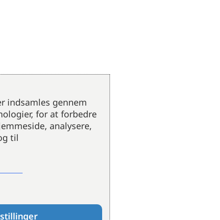
der indsamles gennem
ologier, for at forbedre
hjemmeside, analysere,
g til
stillinger