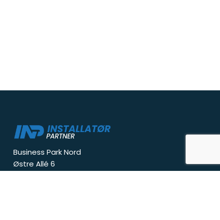
Business Park Nord
Østre Allé 6
9530 Støvring
info@inp.dk
Tlf:
+
4540459814