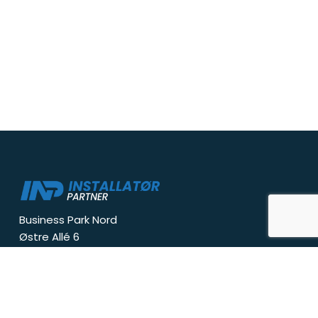
Business Park Nord
Østre Allé 6
9530 Støvring
info@inp.dk
Tlf:
+
4540459814