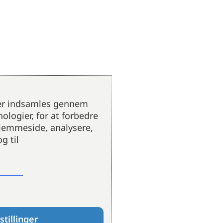
der indsamles gennem
ologier, for at forbedre
hjemmeside, analysere,
g til
stillinger