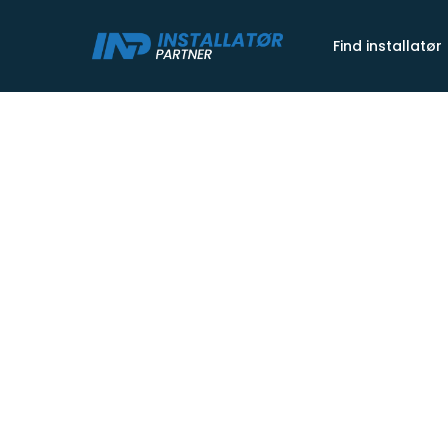
Skip
to
Find installatør
main
content