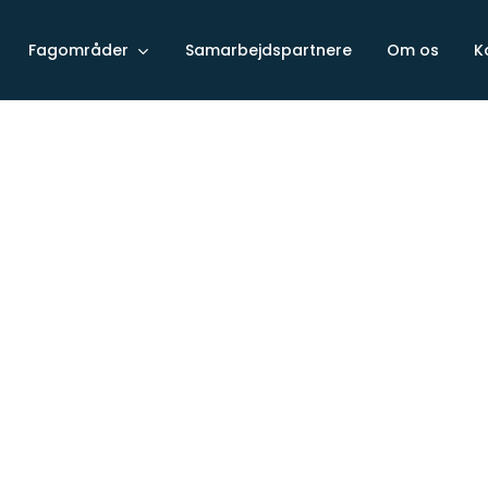
Fagområder
Samarbejdspartnere
Om os
K