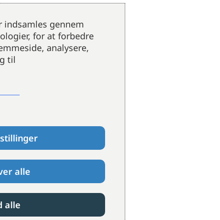
der indsamles gennem
logier, for at forbedre
jemmeside, analysere,
 til
stillinger
er alle
d alle