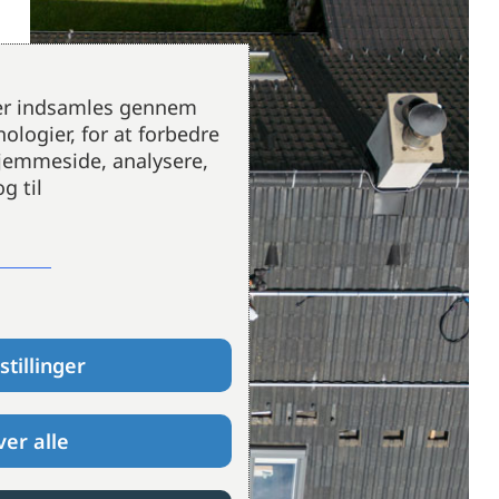
der indsamles gennem
ologier, for at forbedre
hjemmeside, analysere,
g til
stillinger
er alle