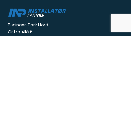
Business Park Nord
Østre Allé 6
9530 Støvring
info@inp.dk
Tlf:
+
4540459814
CVR-nr: 39546051
Om INP
Om os
Find installatør
Kontakt os
Bliv medlem